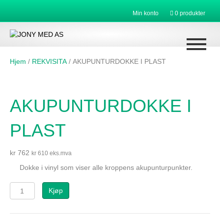
Min konto
0 produkter
Hjem
/
REKVISITA
/ AKUPUNTURDOKKE I PLAST
AKUPUNTURDOKKE I
PLAST
kr
762
kr
610
eks.mva
Dokke i vinyl som viser alle kroppens akupunturpunkter.
AKUPUNTURDOKKE
Kjøp
I
PLAST
antall