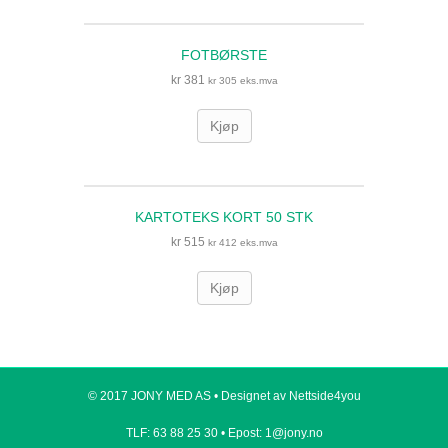
FOTBØRSTE
kr
381
kr
305
eks.mva
Kjøp
KARTOTEKS KORT 50 STK
kr
515
kr
412
eks.mva
Kjøp
© 2017 JONY MED AS •
Designet av Nettside4you
TLF: 63 88 25 30 •
Epost: 1@jony.no