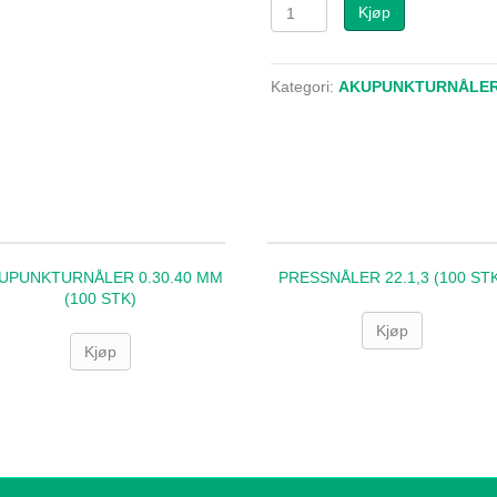
SUPERSILIKON
Kjøp
0.20.15
mm
(100
Kategori:
AKUPUNKTURNÅLE
STK)
antall
UPUNKTURNÅLER 0.30.40 MM
PRESSNÅLER 22.1,3 (100 ST
(100 STK)
Kjøp
Kjøp