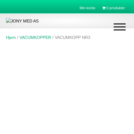
Min konto
0 produkter
Hjem
/
VACUMKOPPER
/ VACUMKOPP NR3