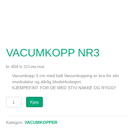
VACUMKOPP NR3
kr
404
kr
323
eks.mva
Vacumkopp 3 cm med ball Vacumkopping er bra for stiv
muskulatur og dårlig blodsirkulasjon.
KJEMPEFINT FOR DE MED STIV NAKKE OG RYGG!!
VACUMKOPP
Kjøp
NR3
antall
Kategori:
VACUMKOPPER