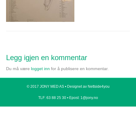
Legg igjen en kommentar
Du må være
logget inn
for å publisere en kommentar.
© 2017 JONY MED AS •
Designet av Nettside4you
TLF: 63 88 25 30 •
Epost: 1@jony.no