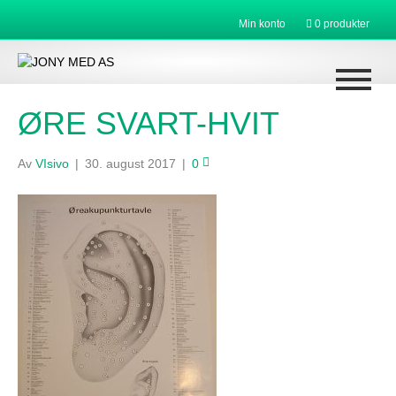
Min konto
0 produkter
ØRE SVART-HVIT
Av
VIsivo
|
30. august 2017
|
0