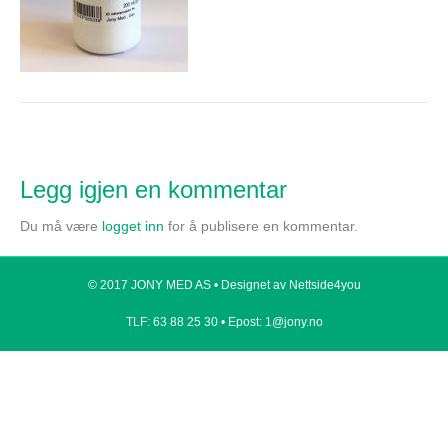
Legg igjen en kommentar
Du må være
logget inn
for å publisere en kommentar.
© 2017 JONY MED AS •
Designet av Nettside4you
TLF: 63 88 25 30 •
Epost: 1@jony.no