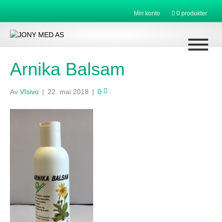
Min konto
0 produkter
Arnika Balsam
Av
VIsivo
|
22. mai 2018
|
0